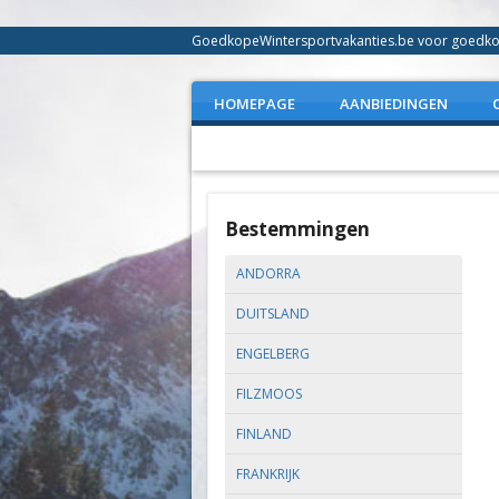
GoedkopeWintersportvakanties.be voor goedkope
HOMEPAGE
AANBIEDINGEN
Bestemmingen
ANDORRA
DUITSLAND
ENGELBERG
FILZMOOS
FINLAND
FRANKRIJK