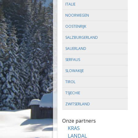
ITALIE
NOORWEGEN
OOSTENRIJK
SALZBURGERLAND
SAUERLAND
SERFAUS
SLOWAKIJE
TIROL
TSJECHIE
ZWITSERLAND
Onze partners
KRAS
LANDAL