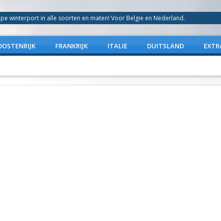
 winterport in alle soorten en maten! Voor Belgie en Nederland.
OOSTENRIJK
FRANKRIJK
ITALIE
DUITSLAND
EXTR