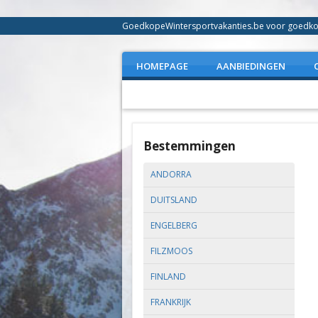
GoedkopeWintersportvakanties.be voor goedkope
HOMEPAGE
AANBIEDINGEN
Bestemmingen
ANDORRA
DUITSLAND
ENGELBERG
FILZMOOS
FINLAND
FRANKRIJK