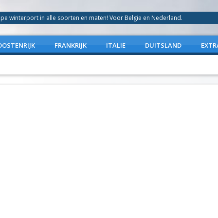
 winterport in alle soorten en maten! Voor Belgie en Nederland.
OOSTENRIJK
FRANKRIJK
ITALIE
DUITSLAND
EXTR