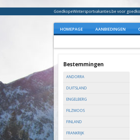
GoedkopeWintersportvakanties.be voor goedkope
HOMEPAGE
AANBIEDINGEN
Bestemmingen
ANDORRA
DUITSLAND
ENGELBERG
FILZMOOS
FINLAND
FRANKRIJK