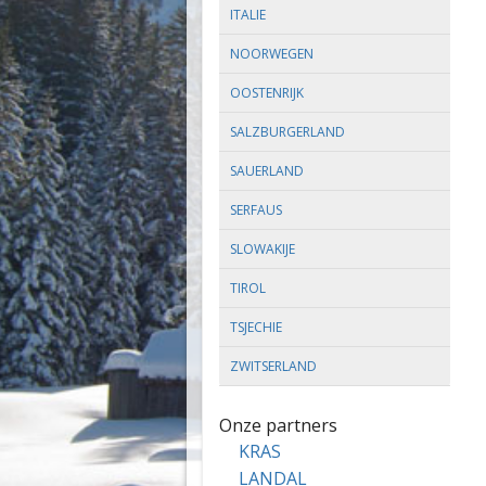
ITALIE
NOORWEGEN
OOSTENRIJK
SALZBURGERLAND
SAUERLAND
SERFAUS
SLOWAKIJE
TIROL
TSJECHIE
ZWITSERLAND
Onze partners
KRAS
LANDAL