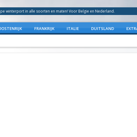
 winterport in alle soorten en maten! Voor Belgie en Nederland.
OOSTENRIJK
FRANKRIJK
ITALIE
DUITSLAND
EXTR