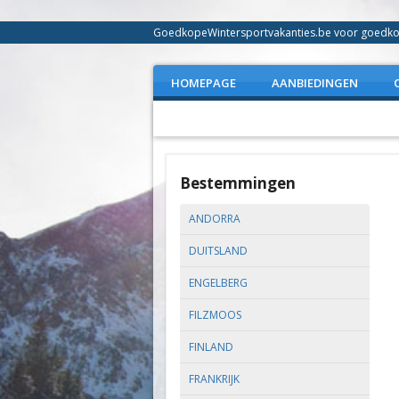
GoedkopeWintersportvakanties.be voor goedkope
HOMEPAGE
AANBIEDINGEN
Bestemmingen
ANDORRA
DUITSLAND
ENGELBERG
FILZMOOS
FINLAND
FRANKRIJK