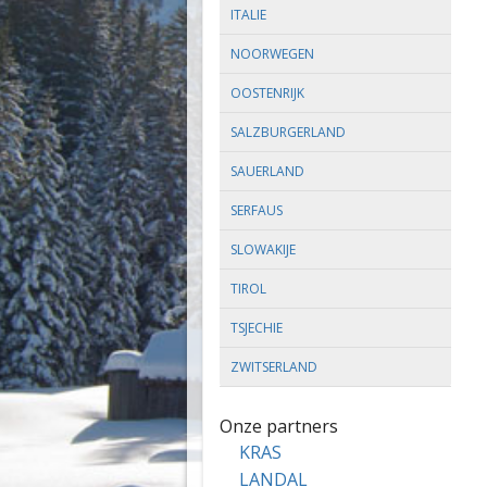
ITALIE
NOORWEGEN
OOSTENRIJK
SALZBURGERLAND
SAUERLAND
SERFAUS
SLOWAKIJE
TIROL
TSJECHIE
ZWITSERLAND
Onze partners
KRAS
LANDAL